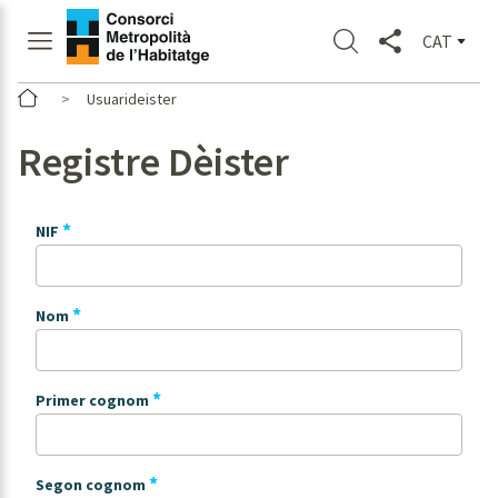
CAT
Usuarideister
Registre Dèister
*
NIF
*
Nom
*
Primer cognom
*
Segon cognom